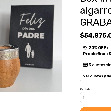
algarr
GRABA
$54.875,
20% OFF
c
Precio final:
$
3
cuotas sin
Ver cuotas y d
Cantidad