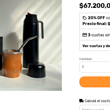
$67.200,
20% OFF
c
Precio final:
$
3
cuotas sin
Ver cuotas y d
Cantidad
Calculá el cost