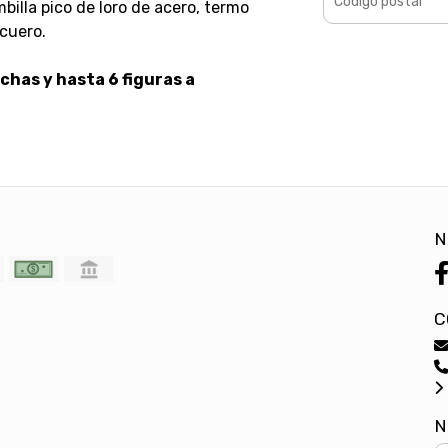
illa pico de loro de acero, termo
cuero.
chas y hasta 6 figuras a
N
C
N